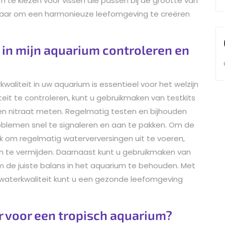
om te kiezen voor vissen die passen bij de grootte van
lkaar om een harmonieuze leefomgeving te creëren
 in mijn aquarium controleren en
aliteit in uw aquarium is essentieel voor het welzijn
eit te controleren, kunt u gebruikmaken van testkits
 en nitraat meten. Regelmatig testen en bijhouden
blemen snel te signaleren en aan te pakken. Om de
ijk om regelmatig waterverversingen uit te voeren,
n te vermijden. Daarnaast kunt u gebruikmaken van
 de juiste balans in het aquarium te behouden. Met
waterkwaliteit kunt u een gezonde leefomgeving
r voor een tropisch aquarium?