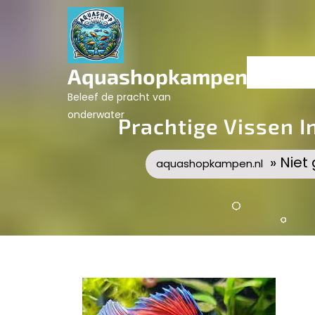
Skip
to
content
Aquashopkampen.nl
Beleef de pracht van
onderwater
Prachtige Vissen I
» Niet
aquashopkampen.nl