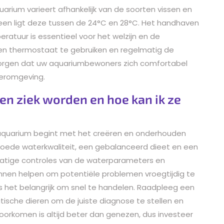
arium varieert afhankelijk van de soorten vissen en
meen ligt deze tussen de 24°C en 28°C. Het handhaven
atuur is essentieel voor het welzijn en de
een thermostaat te gebruiken en regelmatig de
 zorgen dat uw aquariumbewoners zich comfortabel
teromgeving.
en ziek worden en hoe kan ik ze
t aquarium begint met het creëren en onderhouden
oede waterkwaliteit, een gebalanceerd dieet en een
matige controles van de waterparameters en
nnen helpen om potentiële problemen vroegtijdig te
is het belangrijk om snel te handelen. Raadpleeg een
tische dieren om de juiste diagnose te stellen en
orkomen is altijd beter dan genezen, dus investeer