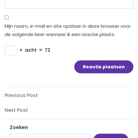
Mijn naam, e-mail en site opslaan in deze browser voor
de volgende keer wanneer ik een reactie plaats.
×
acht
=
72
Bericht
Previous
Previous Post
Post
navigatie
Next
Next Post
Post
Zoeken