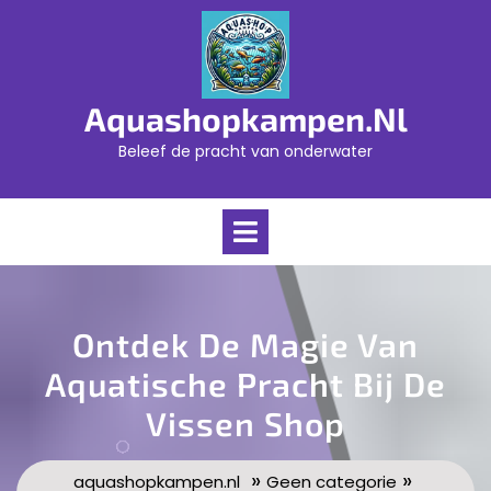
Skip
to
content
Aquashopkampen.nl
Beleef de pracht van onderwater
Open
Menu
Ontdek De Magie Van
Aquatische Pracht Bij De
Vissen Shop
»
»
aquashopkampen.nl
Geen categorie