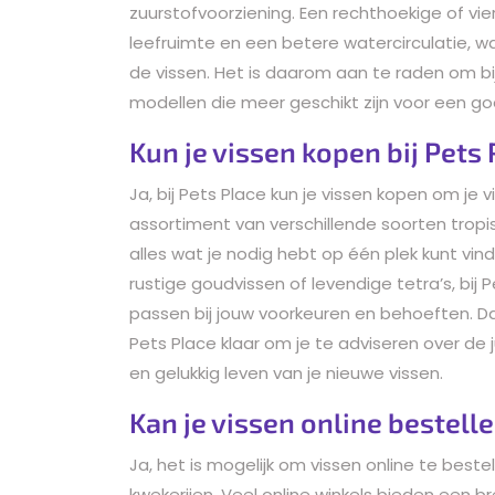
zuurstofvoorziening. Een rechthoekige of v
leefruimte en een betere watercirculatie, wa
de vissen. Het is daarom aan te raden om bi
modellen die meer geschikt zijn voor een g
Kun je vissen kopen bij Pets
Ja, bij Pets Place kun je vissen kopen om je
assortiment van verschillende soorten trop
alles wat je nodig hebt op één plek kunt vind
rustige goudvissen of levendige tetra’s, bij 
passen bij jouw voorkeuren en behoeften. 
Pets Place klaar om je te adviseren over d
en gelukkig leven van je nieuwe vissen.
Kan je vissen online bestell
Ja, het is mogelijk om vissen online te best
kwekerijen. Veel online winkels bieden een br