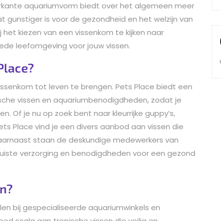
ierkante aquariumvorm biedt over het algemeen meer
t gunstiger is voor de gezondheid en het welzijn van
j het kiezen van een vissenkom te kijken naar
oede leefomgeving voor jouw vissen.
 Place?
 vissenkom tot leven te brengen. Pets Place biedt een
ische vissen en aquariumbenodigdheden, zodat je
en. Of je nu op zoek bent naar kleurrijke guppy’s,
Pets Place vind je een divers aanbod aan vissen die
Daarnaast staan de deskundige medewerkers van
e juiste verzorging en benodigdheden voor een gezond
en?
ellen bij gespecialiseerde aquariumwinkels en
eed scala aan tropische vissen die veilig en