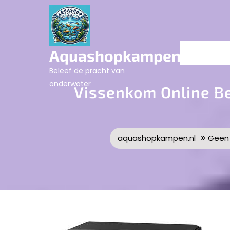
Skip
to
content
Aquashopkampen.nl
Beleef de pracht van
onderwater
Vissenkom Online Be
»
aquashopkampen.nl
Geen 