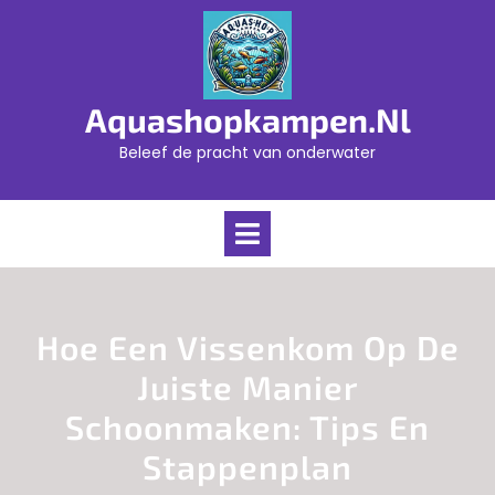
Skip
to
content
Aquashopkampen.nl
Beleef de pracht van onderwater
Open
Menu
Hoe Een Vissenkom Op De
Juiste Manier
Schoonmaken: Tips En
Stappenplan