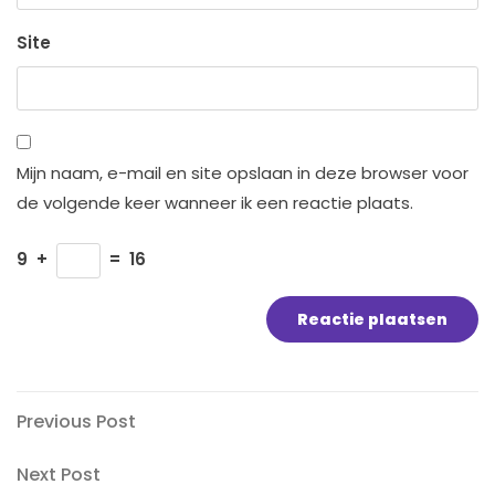
Site
Mijn naam, e-mail en site opslaan in deze browser voor
de volgende keer wanneer ik een reactie plaats.
9
+
=
16
Bericht
Previous
Previous Post
Post
navigatie
Next
Next Post