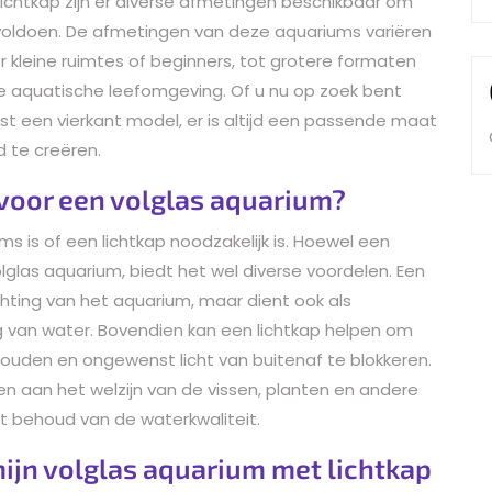
lichtkap zijn er diverse afmetingen beschikbaar om
voldoen. De afmetingen van deze aquariums variëren
 kleine ruimtes of beginners, tot grotere formaten
e aquatische leefomgeving. Of u nu op zoek bent
st een vierkant model, er is altijd een passende maat
 te creëren.
 voor een volglas aquarium?
s is of een lichtkap noodzakelijk is. Hoewel een
volglas aquarium, biedt het wel diverse voordelen. Een
lichting van het aquarium, maar dient ook als
van water. Bovendien kan een lichtkap helpen om
houden en ongewenst licht van buitenaf te blokkeren.
en aan het welzijn van de vissen, planten en andere
t behoud van de waterkwaliteit.
 mijn volglas aquarium met lichtkap