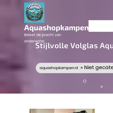
Skip
to
content
Aquashopkampen.nl
Beleef de pracht van
onderwater
Stijlvolle Volglas A
» Niet gecat
aquashopkampen.nl