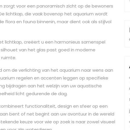
um zorgt voor een panoramisch zicht op de bewoners
De lichtkap, die vaak bovenop het aquarium wordt
de flora en fauna binnenin, maar dient ook als stijlvol
et lichtkap, creëert u een harmonieus samenspel
e silhouet van het glas past goed in moderne
 ruimte.
id om de verlichting van het aquarium naar wens aan
aquarium regelen en accenten leggen op specifieke
ing bijdragen aan het welzijn van uw aquatische
eelheid licht gedurende de dag.
ombineert functionaliteit, design en sfeer op een
iaan bent of net begint aan uw avontuur in de wereld
tstekende keuze voor wie op zoek is naar zowel visueel
en voor zijn waterdieren.