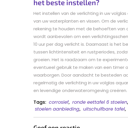
het beste instellen?
Het instellen van de verlichting in uw volgla
van uw waterplanten en vissen. Om de verlicht
rekening te houden met de behoeften van d
wordt aanbevolen om een verlichtingsschem
10 uur per dag verlicht is. Daarnaast is het 
tussen lichtintensiteit en rustperiodes, zod
groeien. Het is raadzaam om te experimente
eventueel gebruik te maken van een timer o
waarborgen. Door aandacht te besteden aa
regelmatig de verlichting in uw volglas aqu
en levendige onderwateromgeving creëren.
Tags:
corrosief
,
ronde eettafel 6 stoelen
stoelen aanbieding
,
uitschuifbare tafel
,
Geef een reactie