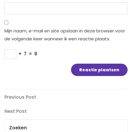
Mijn naam, e-mail en site opslaan in deze browser voor
de volgende keer wanneer ik een reactie plaats.
+
7
=
9
Bericht
Previous
Previous Post
Post
navigatie
Next
Next Post
Post
Zoeken