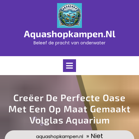
Skip
to
content
Aquashopkampen.nl
Beleef de pracht van onderwater
Open
Menu
Creëer De Perfecte Oase
Met Een Op Maat Gemaakt
Volglas Aquarium
» Niet
aquashopkampen.nl