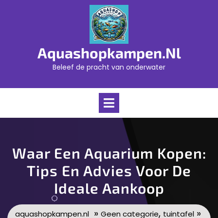
Skip
to
content
Aquashopkampen.nl
Beleef de pracht van onderwater
Open
Menu
Waar Een Aquarium Kopen:
Tips En Advies Voor De
Ideale Aankoop
»
,
»
aquashopkampen.nl
Geen categorie
tuintafel