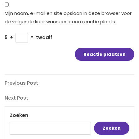
Mijn naam, e-mail en site opslaan in deze browser voor
de volgende keer wanneer ik een reactie plaats.
5
+
=
twaalf
Bericht
Previous
Previous Post
Post
navigatie
Next
Next Post
Post
Zoeken
Zoeken