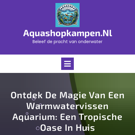
Skip
to
content
Aquashopkampen.nl
Beleef de pracht van onderwater
Open
Menu
Ontdek De Magie Van Een
Warmwatervissen
Aquarium: Een Tropische
Oase In Huis