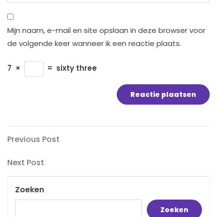
Mijn naam, e-mail en site opslaan in deze browser voor
de volgende keer wanneer ik een reactie plaats.
7
×
=
sixty three
Bericht
Previous
Previous Post
Post
navigatie
Next
Next Post
Post
Zoeken
Zoeken