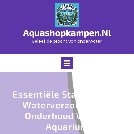
Skip
to
content
Aquashopkampen.nl
Beleef de pracht van onderwater
Open
Menu
Essentiële Stappen Voor
Waterverzorging En
Onderhoud Van Uw
Aquarium