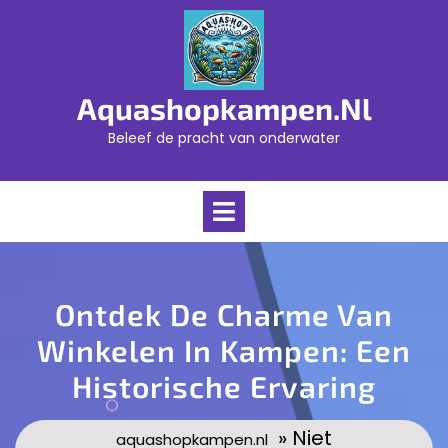
Skip
to
content
Aquashopkampen.nl
Beleef de pracht van onderwater
Open
Menu
Ontdek De Charme Van
Winkelen In Kampen: Een
Historische Ervaring
» Niet
aquashopkampen.nl