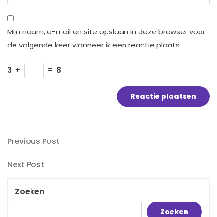
Mijn naam, e-mail en site opslaan in deze browser voor
de volgende keer wanneer ik een reactie plaats.
3
+
=
8
Bericht
Previous
Previous Post
Post
navigatie
Next
Next Post
Post
Zoeken
Zoeken