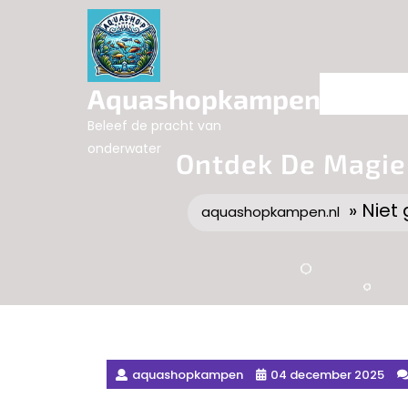
Skip
to
content
Aquashopkampen.nl
Beleef de pracht van
onderwater
Ontdek De Magie
» Niet
aquashopkampen.nl
aquashopkampen
04 december 2025