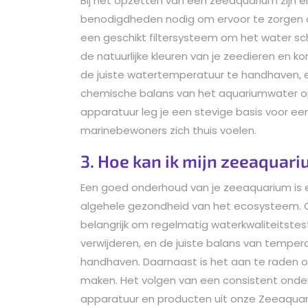
Bij het opzetten van een zeeaquarium zijn e
benodigdheden nodig om ervoor te zorgen da
een geschikt filtersysteem om het water sc
de natuurlijke kleuren van je zeedieren en
de juiste watertemperatuur te handhaven,
chemische balans van het aquariumwater op
apparatuur leg je een stevige basis voor e
marinebewoners zich thuis voelen.
3. Hoe kan ik mijn zeeaquar
Een goed onderhoud van je zeeaquarium is es
algehele gezondheid van het ecosysteem. Om
belangrijk om regelmatig waterkwaliteitstests
verwijderen, en de juiste balans van tempe
handhaven. Daarnaast is het aan te raden o
maken. Het volgen van een consistent ond
apparatuur en producten uit onze Zeeaqua