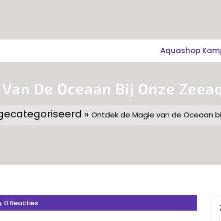
Aquashop Kampe
 Van De Oceaan Bij Onze Zee
 gecategoriseerd »
Ontdek de Magie van de Oceaan b
0 Reacties