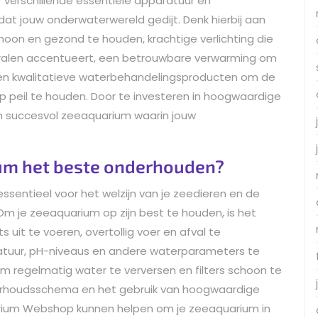
r verschillende essentiële apparatuur en
t jouw onderwaterwereld gedijt. Denk hierbij aan
hoon en gezond te houden, krachtige verlichting die
 koralen accentueert, een betrouwbare verwarming om
 en kwalitatieve waterbehandelingsproducten om de
 peil te houden. Door te investeren in hoogwaardige
en succesvol zeeaquarium waarin jouw
ium het beste onderhouden?
sentieel voor het welzijn van je zeedieren en de
 je zeeaquarium op zijn best te houden, is het
 uit te voeren, overtollig voer en afval te
ratuur, pH-niveaus en andere waterparameters te
m regelmatig water te verversen en filters schoon te
erhoudsschema en het gebruik van hoogwaardige
rium Webshop kunnen helpen om je zeeaquarium in