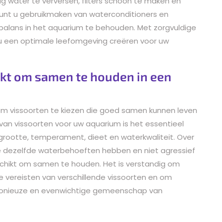
ig water te verversen, filters schoon te maken en
kunt u gebruikmaken van waterconditioners en
alans in het aquarium te behouden. Met zorgvuldige
u een optimale leefomgeving creëren voor uw
ikt om samen te houden in een
 om vissoorten te kiezen die goed samen kunnen leven
en van vissoorten voor uw aquarium is het essentieel
rootte, temperament, dieet en waterkwaliteit. Over
e dezelfde waterbehoeften hebben en niet agressief
schikt om samen te houden. Het is verstandig om
e vereisten van verschillende vissoorten en om
rmonieuze en evenwichtige gemeenschap van