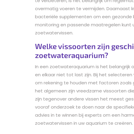
te verbeteren, is het belangrijk om regelmat
overmatig voeren te vermijden. Daarnaast 
bacteriële supplementen om een gezonde b
monitoring en passende maatregelen kunt 
zoetwatervissen.
Welke vissoorten zijn gesch
zoetwateraquarium?
In een zoetwateraquarium is het belangrijk
en elkaar niet tot last zijn. Bij het selecter
om rekening te houden met factoren zoals g
het algemeen zijn vreedzame vissoorten di
zijn tegenover andere vissen het meest ge
vooraf onderzoek te doen naar de specifiek
advies in te winnen bij experts om een ha
zoetwatervissen in uw aquarium te creëren.