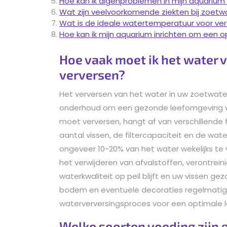
Hoe kan ik algenproblemen in mijn aquariu
Wat zijn veelvoorkomende ziekten bij zoetw
Wat is de ideale watertemperatuur voor ver
Hoe kan ik mijn aquarium inrichten om een o
Hoe vaak moet ik het water
verversen?
Het verversen van het water in uw zoetwate
onderhoud om een gezonde leefomgeving vo
moet verversen, hangt af van verschillende 
aantal vissen, de filtercapaciteit en de wa
ongeveer 10-20% van het water wekelijks te
het verwijderen van afvalstoffen, verontrei
waterkwaliteit op peil blijft en uw vissen gez
bodem en eventuele decoraties regelmatig
waterverversingsproces voor een optimale 
Welke soorten voeding zijn 