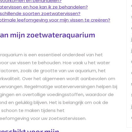
m voorkomen en behandelen?
atervissen en hoe kan ik ze behandelen?
schillende soorten zoetwatervissen?
ptimale leefomgeving voor mijn vissen te creëren?
 van mijn zoetwateraquarium
raquarium is een essentieel onderdeel van het
or uw vissen te behouden. Hoe vaak u het water
factoren, zoals de grootte van uw aquarium, het
terkwaliteit. Over het algemeen wordt aanbevolen om
 vervangen. Regelmatige waterverversingen helpen bij
nigingen en overtollige voedingsstoffen, waardoor de
ond en gelukkig blijven. Het is belangrijk om ook de
 schoon te maken tijdens het
leefomgeving voor uw zoetwatervissen.
geschikt voor mijn