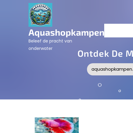
Skip
to
content
Aquashopkampen.nl
Beleef de pracht van
onderwater
Ontdek De M
aquashopkampen.