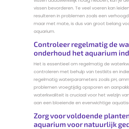
vissen daadwerkelijk nodig hebben, kun je de
vissen bevorderen. Te veel voeren kan leiden 
resulteren in problemen zoals een verhoogd
maar met mate, is dus van groot belang v
aquarium.
Controleer regelmatig de wat
onderhoud het aquarium ind
Het is essentieel om regelmatig de waterkwa
controleren met behulp van testkits en ind
regelmatig waterparameters zoals pH, ammoni
problemen vroegtijdig opsporen en aanpak
waterkwaliteit is cruciaal voor het welzijn va
aan een bloeiende en evenwichtige aquati
Zorg voor voldoende planten
aquarium voor natuurlijk ged