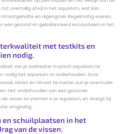
 waterkwaliteit op peil houden en het welzijn van de
tot overtollig afval in het aquarium, wat kan
 nitraatgehalte en algengroei. Regelmatig voeren,
oor een gezond en gebalanceerd ecosysteem in het
erkwaliteit met testkits en
ien nodig.
liteit van je zoetwater tropisch aquarium te
ien nodig het aquarium te onderhouden. Door
ak, nitriet en nitraat te meten, kun je eventuele
ken. Het onderhouden van een gezonde
n de vissen en planten in je aquarium, en draagt bij
sche omgeving.
 en schuilplaatsen in het
rag van de vissen.