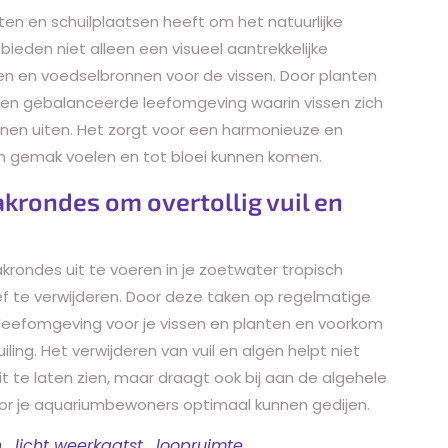
en en schuilplaatsen heeft om het natuurlijke
bieden niet alleen een visueel aantrekkelijke
en en voedselbronnen voor de vissen. Door planten
 een gebalanceerde leefomgeving waarin vissen zich
kunnen uiten. Het zorgt voor een harmonieuze en
n gemak voelen en tot bloei kunnen komen.
rondes om overtollig vuil en
rondes uit te voeren in je zoetwater tropisch
ief te verwijderen. Door deze taken op regelmatige
 leefomgeving voor je vissen en planten en voorkom
ing. Het verwijderen van vuil en algen helpt niet
it te laten zien, maar draagt ook bij aan de algehele
or je aquariumbewoners optimaal kunnen gedijen.
n
,
licht weerkaatst
,
loopruimte
,