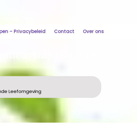
n – Privacybeleid
Contact
Over ons
ntiële Stap Naar Een
onde Leefomgeving