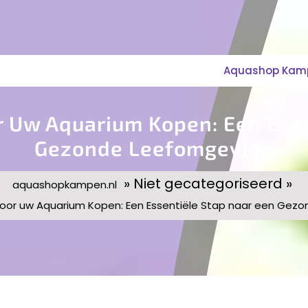
Aquashop Kampe
r Uw Aquarium Kopen: Een Esse
Gezonde Leefomgeving
» Niet gecategoriseerd »
aquashopkampen.nl
voor uw Aquarium Kopen: Een Essentiële Stap naar een Gez