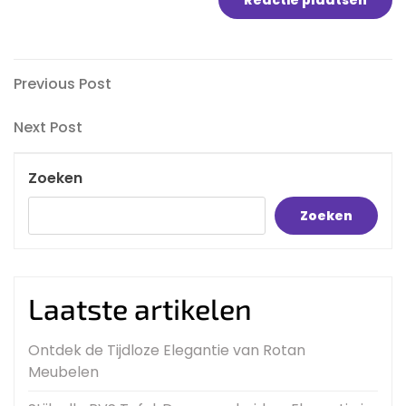
Bericht
Previous
Previous Post
Post
navigatie
Next
Next Post
Post
Zoeken
Zoeken
Laatste artikelen
Ontdek de Tijdloze Elegantie van Rotan
Meubelen