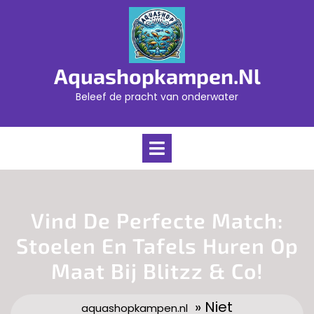
Skip
to
content
Aquashopkampen.nl
Beleef de pracht van onderwater
Open
Menu
Vind De Perfecte Match:
Stoelen En Tafels Huren Op
Maat Bij Blitzz & Co!
» Niet
aquashopkampen.nl