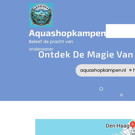
Skip
to
content
Aquashopkampen.nl
Beleef de pracht van
onderwater
Ontdek De Magie Van 
»
aquashopkampen.nl