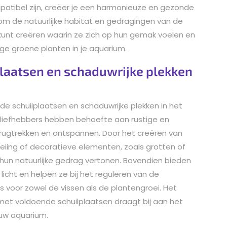
mpatibel zijn, creëer je een harmonieuze en gezonde
om de natuurlijke habitat en gedragingen van de
 kunt creëren waarin ze zich op hun gemak voelen en
ge groene planten in je aquarium.
laatsen en schaduwrijke plekken
de schuilplaatsen en schaduwrijke plekken in het
enliefhebbers hebben behoefte aan rustige en
rugtrekken en ontspannen. Door het creëren van
eiing of decoratieve elementen, zoals grotten of
n hun natuurlijke gedrag vertonen. Bovendien bieden
icht en helpen ze bij het reguleren van de
 is voor zowel de vissen als de plantengroei. Het
t voldoende schuilplaatsen draagt bij aan het
n uw aquarium.