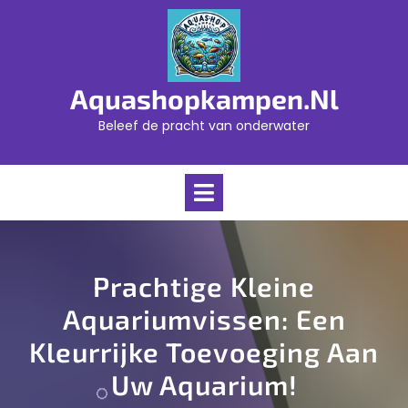
Skip
to
content
Aquashopkampen.nl
Beleef de pracht van onderwater
Open
Menu
Prachtige Kleine
Aquariumvissen: Een
Kleurrijke Toevoeging Aan
Uw Aquarium!