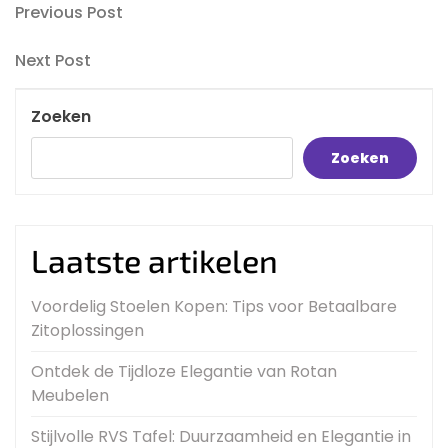
Bericht
Previous
Previous Post
Post
navigatie
Next
Next Post
Post
Zoeken
Zoeken
Laatste artikelen
Voordelig Stoelen Kopen: Tips voor Betaalbare
Zitoplossingen
Ontdek de Tijdloze Elegantie van Rotan
Meubelen
Stijlvolle RVS Tafel: Duurzaamheid en Elegantie in