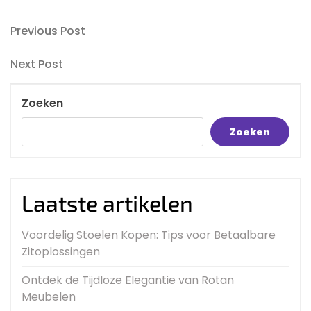
Bericht
Previous
Previous Post
Post
navigatie
Next
Next Post
Post
Zoeken
Zoeken
Laatste artikelen
Voordelig Stoelen Kopen: Tips voor Betaalbare
Zitoplossingen
Ontdek de Tijdloze Elegantie van Rotan
Meubelen