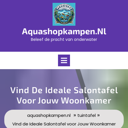
Skip
to
content
Aquashopkampen.nl
Beleef de pracht van onderwater
Open
Menu
Vind De Ideale Salontafel
Voor Jouw Woonkamer
»
»
aquashopkampen.nl
tuintafel
Vind de Ideale Salontafel voor Jouw Woonkamer