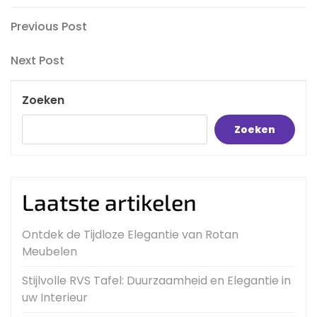
Bericht
Previous
Previous Post
Post
navigatie
Next
Next Post
Post
Zoeken
Zoeken
Laatste artikelen
Ontdek de Tijdloze Elegantie van Rotan
Meubelen
Stijlvolle RVS Tafel: Duurzaamheid en Elegantie in
uw Interieur