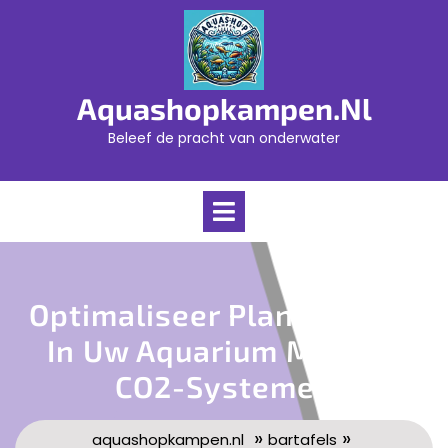
Skip
to
content
Aquashopkampen.nl
Beleef de pracht van onderwater
Open
Menu
Optimaliseer Plantengroei
In Uw Aquarium Met JBL
CO2-Systemen
»
»
aquashopkampen.nl
bartafels