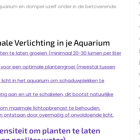
quarium en dompel uzelf onder in de betoverende
ale Verlichting in je Aquarium
ten te laten groeien (minimaal 20-30 lumen per liter
ht voor een optimale plantengroei (meestal tussen
t licht in het aquarium om schaduwplekken te
ig aan en uit te schakelen, dit bootst natuurlijke
n om maximale lichtopbrengst te behouden.
n ontstaan door overmatig of onvoldoende licht.
ensiteit om planten te laten
n per liter water).