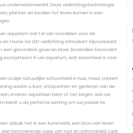
n uw onderwaterwereld. Deze verlichtingstechnologie
issen, planten en koralen tot leven komen in een
ngen.
men aquarium ook tal van voordelen voor de
 en fauna. De LED-verlichting stimuleert bijvoorbeeld
 in een gezondere groei en bloei. Bovendien bevordert
ig ecosysteem in uw aquarium, wat essentieel is voor
en stukje natuurlijke schoonheid in huis, maar creëert
eving waarin u kunt ontspannen en genieten van de
 een ervaren aquariaan bent of net begint aan uw
um biedt u de perfecte setting om uw passie te
en visbak; het is een kunstwerk, een bron van leven
ot een betoverende oase van rust en schoonheid. Laat