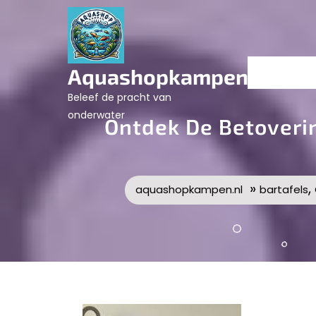
Skip
to
content
Aquashopkampen.nl
Beleef de pracht van
onderwater
Ontdek De Betoveri
»
,
aquashopkampen.nl
bartafels