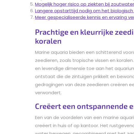
Mogelijk hoger risico op ziekten bij zoutwa
Langere opstarttijd nodig om het biologisch
Meer gespecialiseerde kennis en ervaring ver
Prachtige en kleurrijke zeed
koralen
Marine aquaria bieden een schitterend voord
zeedieren, zoals tropische vissen en koral
en levendige dimensie toe aan het aquari
ontstaat die de zintuigen prikkelt en bewon
gedragingen van deze zeedieren creëren een
verwondert.
Creëert een ontspannende en
Een van de voordelen van een marine aquar
creëert in huis of op kantoor. Het rustgevend
water bewegen, gecombineerd met het zacht