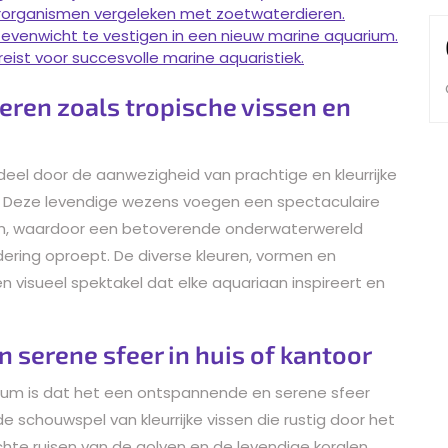
terorganismen vergeleken met zoetwaterdieren.
 evenwicht te vestigen in een nieuw marine aquarium.
eist voor succesvolle marine aquaristiek.
ieren zoals tropische vissen en
eel door de aanwezigheid van prachtige en kleurrijke
en. Deze levendige wezens voegen een spectaculaire
um, waardoor een betoverende onderwaterwereld
dering oproept. De diverse kleuren, vormen en
 visueel spektakel dat elke aquariaan inspireert en
 serene sfeer in huis of kantoor
ium is dat het een ontspannende en serene sfeer
e schouwspel van kleurrijke vissen die rustig door het
e ruisen van de golven en de levendige koralen,