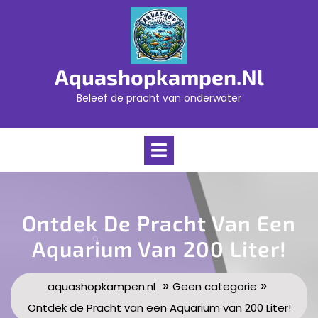
Skip
to
content
Aquashopkampen.nl
Beleef de pracht van onderwater
Open
Menu
Ontdek De Pracht Van Een
Aquarium Van 200 Liter!
»
»
aquashopkampen.nl
Geen categorie
Ontdek de Pracht van een Aquarium van 200 Liter!