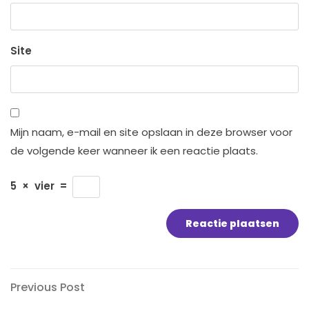
Site
Mijn naam, e-mail en site opslaan in deze browser voor
de volgende keer wanneer ik een reactie plaats.
5
×
vier
=
Bericht
Previous
Previous Post
Post