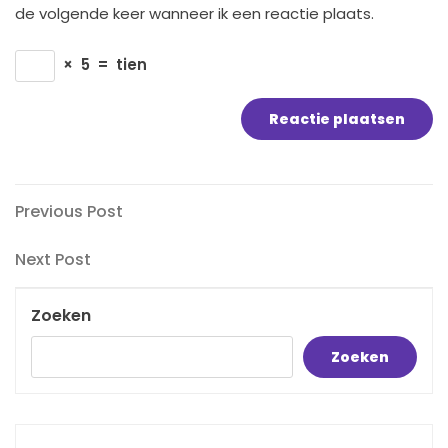
de volgende keer wanneer ik een reactie plaats.
×
5
=
tien
Bericht
Previous
Previous Post
Post
navigatie
Next
Next Post
Post
Zoeken
Zoeken