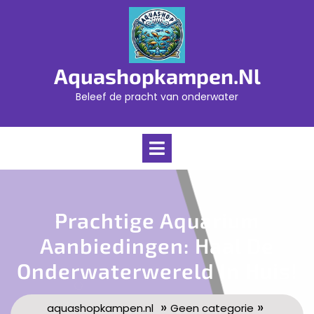
Skip
to
content
Aquashopkampen.nl
Beleef de pracht van onderwater
Open
Menu
Prachtige Aquarium
Aanbiedingen: Haal De
Onderwaterwereld In Huis!
»
»
aquashopkampen.nl
Geen categorie