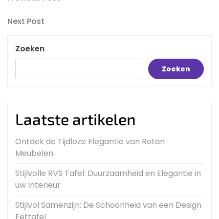
Bericht
Post
navigatie
Next
Next Post
Post
Zoeken
Zoeken
Laatste artikelen
Ontdek de Tijdloze Elegantie van Rotan
Meubelen
Stijlvolle RVS Tafel: Duurzaamheid en Elegantie in
uw Interieur
Stijlvol Samenzijn: De Schoonheid van een Design
Eettafel