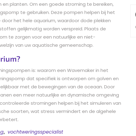
 en planten. Om een goede stroming te bereiken,
gspomp te gebruiken. Deze pompen helpen bij het
ie door het hele aquarium, waardoor dode plekken
offen gelijkmatig worden verspreid. Plaats de
m te zorgen voor een natuurlijke en niet-
t welzijn van uw aquatische gemeenschap.
rium?
omingspompen is: waarom een Wavemaker in het
mingspomp dat specifiek is ontworpen om golven en
gelijkbaar met de bewegingen van de oceaan. Door
ianen een meer natuurlijke en dynamische omgeving
controleerde stromingen helpen bij het simuleren van
sche soorten, wat stress vermindert en de algehele
erbetert.
ng
,
vochtweringsspecialist