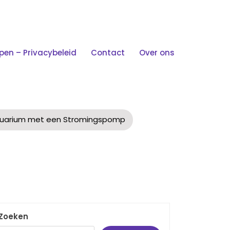
n – Privacybeleid
Contact
Over ons
Met Een Stromingspomp
 Aquarium met een Stromingspomp
Zoeken