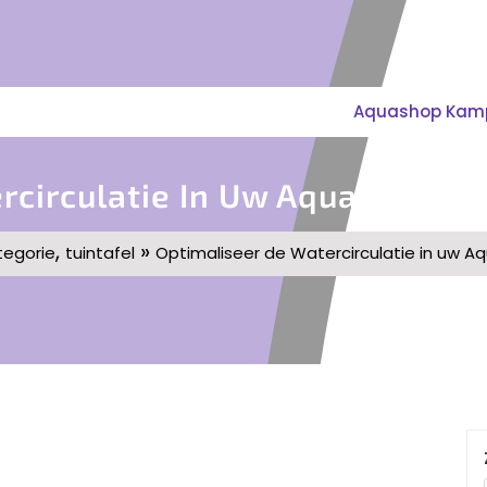
Aquashop Kampe
rcirculatie In Uw Aquarium 
,
»
egorie
tuintafel
Optimaliseer de Watercirculatie in uw