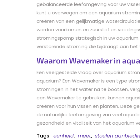
gebalanceerde leefomgeving voor uw vissen
kunt u overwegen om een aquarium stromin
creëren van een gelijkmatige watercirculat
worden voorkomen en zuurstof en voedingsst
stromingspomp strategisch in uw aquarium o
verstorende stroming die bijdraagt aan he
Waarom Wavemaker in aqua
Een veelgestelde vraag over aquarium str
aquarium? Een Wavemaker is een type stro
stromingen in het water na te bootsen, ver
een Wavemaker te gebruiken, kunnen aquar
creëren voor hun vissen en planten. Deze ge
de natuurlijke leefomgeving van veel aquati
gezondheid en vitaliteit van het aquarium v
Tags:
eenheid
,
meet
,
stoelen aanbiedi