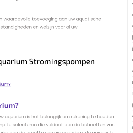
n waardevolle toevoeging aan uw aquatische
standigheden en welzijn voor al uw
 Aquarium Stromingspompen
rium?
rium?
w aquarium is het belangrijk om rekening te houden
mp te selecteren die voldoet aan de behoeften van
erbij aan de grootte van uw aquarium, de gewenste