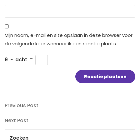
Mijn naam, e-mail en site opslaan in deze browser voor
de volgende keer wanneer ik een reactie plaats.
9
−
acht
=
Bericht
Previous
Previous Post
Post
navigatie
Next
Next Post
Post
Zoeken