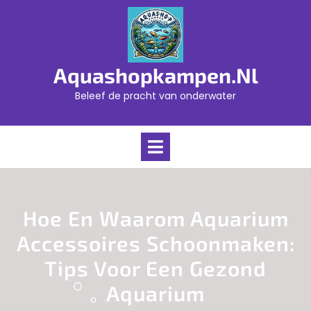
Skip
to
content
Aquashopkampen.nl
Beleef de pracht van onderwater
Open
Menu
Hoe En Waarom Aquarium
Accessoires Schoonmaken:
Tips Voor Een Gezond
Aquarium