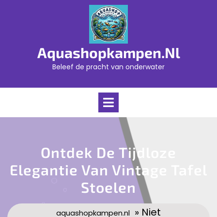
Skip
to
content
Aquashopkampen.nl
Beleef de pracht van onderwater
Open
Menu
Ontdek De Tijdloze
Elegantie Van Vintage Tafel
Stoelen
» Niet
aquashopkampen.nl