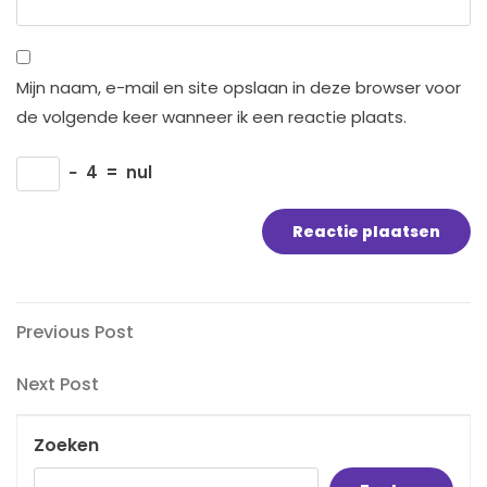
Mijn naam, e-mail en site opslaan in deze browser voor
de volgende keer wanneer ik een reactie plaats.
−
4
=
nul
Bericht
Previous
Previous Post
Post
navigatie
Next
Next Post
Post
Zoeken