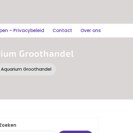
n – Privacybeleid
Contact
Over ons
rium Groothandel
 Aquarium Groothandel
Zoeken