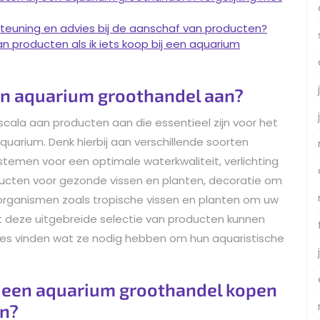
teuning en advies bij de aanschaf van producten?
n producten als ik iets koop bij een aquarium
en aquarium groothandel aan?
cala aan producten aan die essentieel zijn voor het
uarium. Denk hierbij aan verschillende soorten
stemen voor een optimale waterkwaliteit, verlichting
ducten voor gezonde vissen en planten, decoratie om
organismen zoals tropische vissen en planten om uw
t deze uitgebreide selectie van producten kunnen
les vinden wat ze nodig hebben om hun aquaristische
j een aquarium groothandel kopen
en?