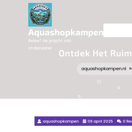
Skip
to
content
Aquashopkampen.nl
Beleef de pracht van
onderwater
Ontdek Het Ruim
aquashopkampen.nl
aquashopkampen
06 april 2025
0 Re