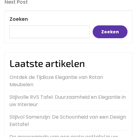
navigatie
Next
Next Post
Post
Zoeken
Zoeken
Laatste artikelen
Ontdek de Tijdloze Elegantie van Rotan
Meubelen
Stijlvolle RVS Tafel: Duurzaamheid en Elegantie in
uw Interieur
Stijlvol Samenzijn: De Schoonheid van een Design
Eettafel
De meerwaarde van een grote eettafel in uw