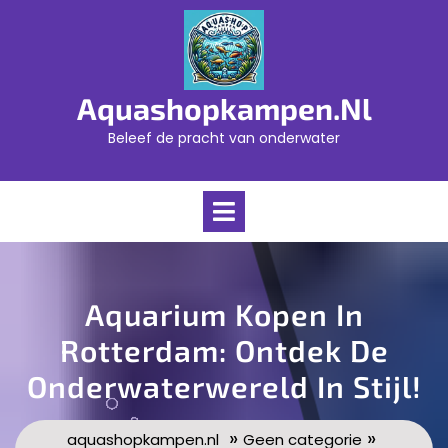
Skip
to
content
Aquashopkampen.nl
Beleef de pracht van onderwater
Open
Menu
Aquarium Kopen In
Rotterdam: Ontdek De
Onderwaterwereld In Stijl!
»
»
aquashopkampen.nl
Geen categorie