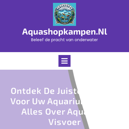
Skip
to
content
Aquashopkampen.nl
Beleef de pracht van onderwater
Open
Menu
Ontdek De Juiste Voeding
Voor Uw Aquariumvissen:
Alles Over Aquarium
Visvoer