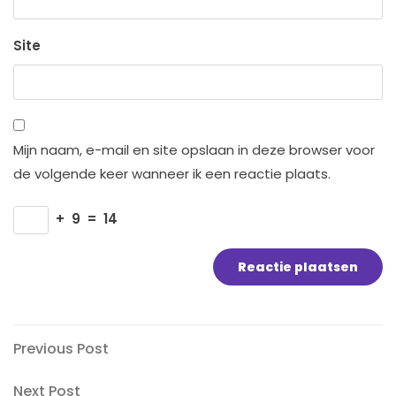
Site
Mijn naam, e-mail en site opslaan in deze browser voor
de volgende keer wanneer ik een reactie plaats.
+
9
=
14
Bericht
Previous
Previous Post
Post
navigatie
Next
Next Post