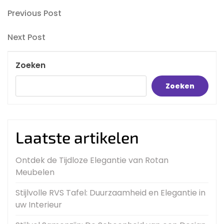
Bericht
Previous
Previous Post
Post
navigatie
Next
Next Post
Post
Zoeken
Zoeken
Laatste artikelen
Ontdek de Tijdloze Elegantie van Rotan
Meubelen
Stijlvolle RVS Tafel: Duurzaamheid en Elegantie in
uw Interieur