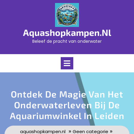
Skip
to
content
Aquashopkampen.nl
Beleef de pracht van onderwater
Open
Menu
Ontdek De Magie Van Het
Onderwaterleven Bij De
Aquariumwinkel In Leiden
»
»
aquashopkampen.nl
Geen categorie