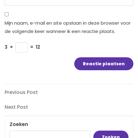
Mijn naam, e-mail en site opslaan in deze browser voor
de volgende keer wanneer ik een reactie plaats.
3
×
=
12
Bericht
Previous
Previous Post
Post
navigatie
Next
Next Post
Post
Zoeken
Zoeken