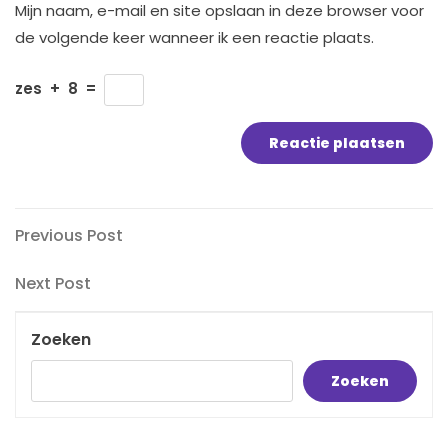
Mijn naam, e-mail en site opslaan in deze browser voor
de volgende keer wanneer ik een reactie plaats.
zes
+
8
=
Bericht
Previous
Previous Post
Post
navigatie
Next
Next Post
Post
Zoeken
Zoeken