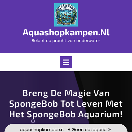
Skip
to
content
Aquashopkampen.nl
Beleef de pracht van onderwater
Open
Menu
Breng De Magie Van
SpongeBob Tot Leven Met
Het SpongeBob Aquarium!
»
»
aquashopkampen.nl
Geen categorie