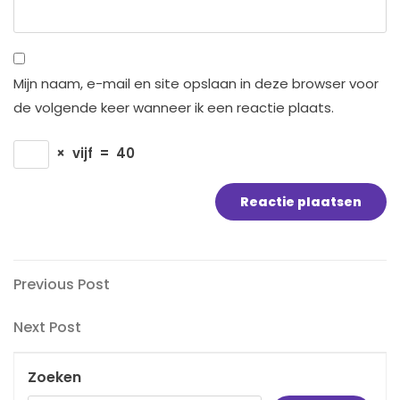
Mijn naam, e-mail en site opslaan in deze browser voor
de volgende keer wanneer ik een reactie plaats.
×
vijf
=
40
Bericht
Previous
Previous Post
Post
navigatie
Next
Next Post
Post
Zoeken