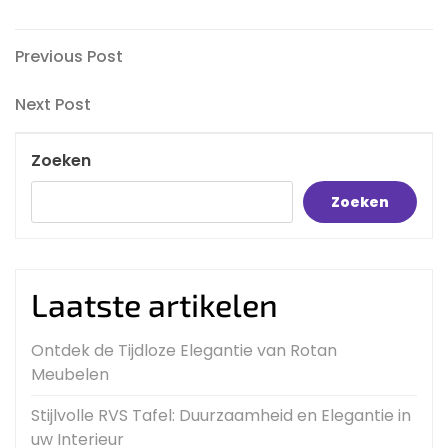
Bericht
Previous
Previous Post
Post
navigatie
Next
Next Post
Post
Zoeken
Zoeken
Laatste artikelen
Ontdek de Tijdloze Elegantie van Rotan
Meubelen
Stijlvolle RVS Tafel: Duurzaamheid en Elegantie in
uw Interieur