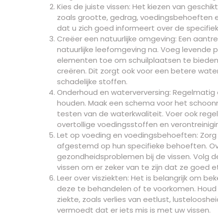
Kies de juiste vissen: Het kiezen van geschik
zoals grootte, gedrag, voedingsbehoeften e
dat u zich goed informeert over de specifiek
Creëer een natuurlijke omgeving: Een aantre
natuurlijke leefomgeving na. Voeg levende p
elementen toe om schuilplaatsen te bieden a
creëren. Dit zorgt ook voor een betere water
schadelijke stoffen.
Onderhoud en waterverversing: Regelmatig
houden. Maak een schema voor het schoonma
testen van de waterkwaliteit. Voer ook rege
overtollige voedingsstoffen en verontreinigi
Let op voeding en voedingsbehoeften: Zorg e
afgestemd op hun specifieke behoeften. Ove
gezondheidsproblemen bij de vissen. Volg d
vissen om er zeker van te zijn dat ze goed e
Leer over visziekten: Het is belangrijk om b
deze te behandelen of te voorkomen. Houd 
ziekte, zoals verlies van eetlust, lusteloosh
vermoedt dat er iets mis is met uw vissen.