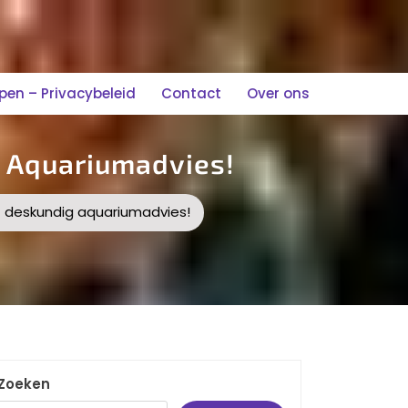
n – Privacybeleid
Contact
Over ons
g Aquariumadvies!
t deskundig aquariumadvies!
Zoeken