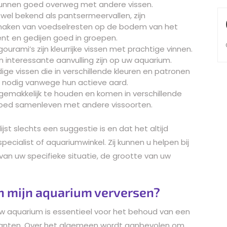
en kunnen goed overweg met andere vissen.
wel bekend als pantsermeervallen, zijn
maken van voedselresten op de bodem van het
t en gedijen goed in groepen.
urami’s zijn kleurrijke vissen met prachtige vinnen.
 interessante aanvulling zijn op uw aquarium.
ndige vissen die in verschillende kleuren en patronen
 nodig vanwege hun actieve aard.
n gemakkelijk te houden en komen in verschillende
 goed samenleven met andere vissoorten.
jst slechts een suggestie is en dat het altijd
pecialist of aquariumwinkel. Zij kunnen u helpen bij
 van uw specifieke situatie, de grootte van uw
in mijn aquarium verversen?
uw aquarium is essentieel voor het behoud van een
lanten. Over het algemeen wordt aanbevolen om