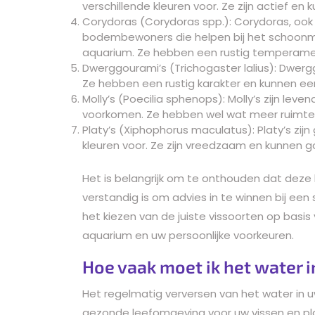
verschillende kleuren voor. Ze zijn actief 
Corydoras (Corydoras spp.): Corydoras, ook 
bodembewoners die helpen bij het schoon
aquarium. Ze hebben een rustig temperamen
Dwerggourami’s (Trichogaster lalius): Dwerggo
Ze hebben een rustig karakter en kunnen een
Molly’s (Poecilia sphenops): Molly’s zijn leve
voorkomen. Ze hebben wel wat meer ruimte
Platy’s (Xiphophorus maculatus): Platy’s zij
kleuren voor. Ze zijn vreedzaam en kunnen
Het is belangrijk om te onthouden dat deze li
verstandig is om advies in te winnen bij een s
het kiezen van de juiste vissoorten op basis
aquarium en uw persoonlijke voorkeuren.
Hoe vaak moet ik het water 
Het regelmatig verversen van het water in 
gezonde leefomgeving voor uw vissen en p