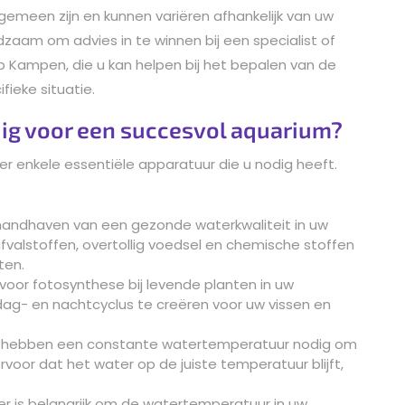
lgemeen zijn en kunnen variëren afhankelijk van uw
adzaam om advies in te winnen bij een specialist of
p Kampen, die u kan helpen bij het bepalen van de
ieke situatie.
ig voor een succesvol aquarium?
er enkele essentiële apparatuur die u nodig heeft.
het handhaven van een gezonde waterkwaliteit in uw
afvalstoffen, overtollig voedsel en chemische stoffen
ten.
k voor fotosynthese bij levende planten in uw
dag- en nachtcyclus te creëren voor uw vissen en
n hebben een constante watertemperatuur nodig om
voor dat het water op de juiste temperatuur blijft,
 is belangrijk om de watertemperatuur in uw