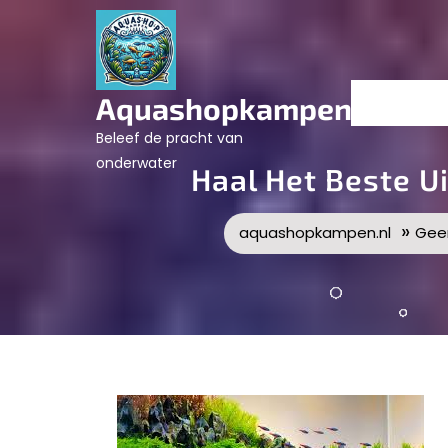
Skip
to
content
Aquashopkampen.nl
Beleef de pracht van
onderwater
Haal Het Beste U
»
aquashopkampen.nl
Gee