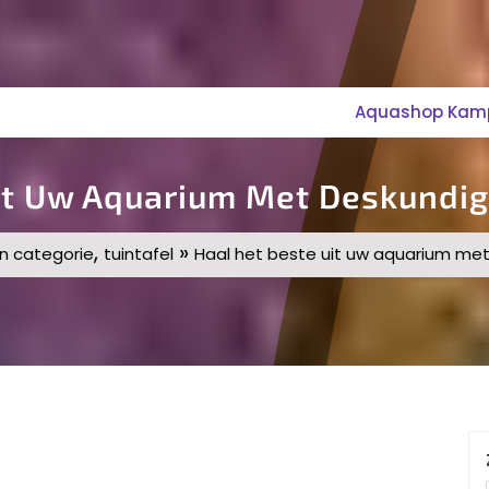
Aquashop Kampe
it Uw Aquarium Met Deskundi
,
»
n categorie
tuintafel
Haal het beste uit uw aquarium me