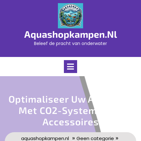
Skip
to
content
Aquashopkampen.nl
Beleef de pracht van onderwater
Open
Menu
Optimaliseer Uw Aquarium
Met CO2-Systemen En
Accessoires
»
»
aquashopkampen.nl
Geen categorie