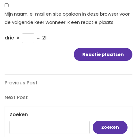
Mijn naam, e-mail en site opslaan in deze browser voor
de volgende keer wanneer ik een reactie plaats.
drie
×
=
21
Bericht
Previous
Previous Post
Post
navigatie
Next
Next Post
Post
Zoeken
Zoeken