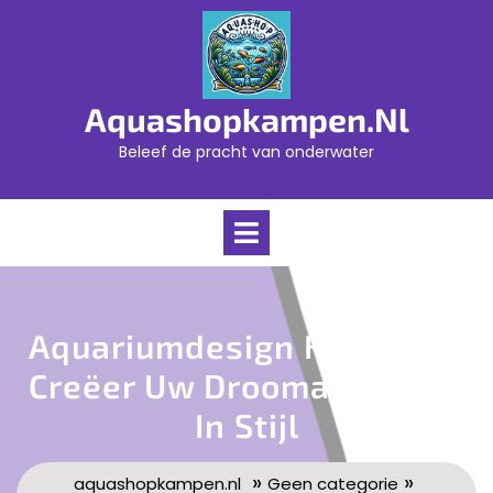
Skip
to
content
Aquashopkampen.nl
Beleef de pracht van onderwater
Open
Menu
Aquariumdesign Kampen –
Creëer Uw Droomaquarium
In Stijl
»
»
aquashopkampen.nl
Geen categorie