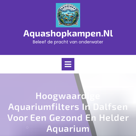
Skip
to
content
Aquashopkampen.nl
Beleef de pracht van onderwater
Open
Menu
Hoogwaardige
Aquariumfilters In Dalfsen
Voor Een Gezond En Helder
Aquarium