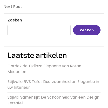
Post
navigatie
Next
Next Post
Post
Zoeken
Zoeken
Laatste artikelen
Ontdek de Tijdloze Elegantie van Rotan
Meubelen
Stijlvolle RVS Tafel: Duurzaamheid en Elegantie in
uw Interieur
Stijlvol Samenzijn: De Schoonheid van een Design
Eettafel