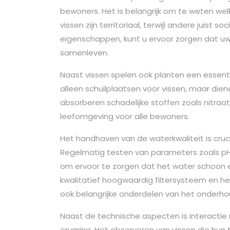
bewoners. Het is belangrijk om te weten wel
vissen zijn territoriaal, terwijl andere juist 
eigenschappen, kunt u ervoor zorgen dat uw
samenleven.
Naast vissen spelen ook planten een essent
alleen schuilplaatsen voor vissen, maar diene
absorberen schadelijke stoffen zoals nitra
leefomgeving voor alle bewoners.
Het handhaven van de waterkwaliteit is cru
Regelmatig testen van parameters zoals pH
om ervoor te zorgen dat het water schoon en
kwalitatief hoogwaardig filtersysteem en he
ook belangrijke onderdelen van het onderh
Naast de technische aspecten is interacti
ervaring. Het observeren van vissen die hun 