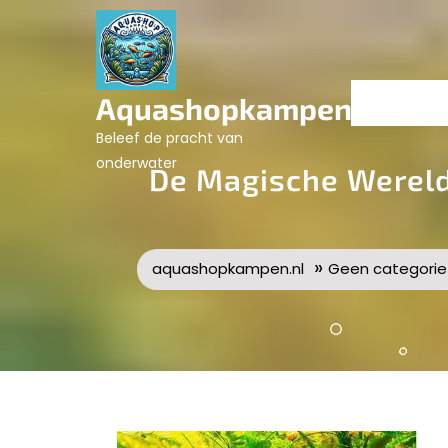
Skip
to
content
Aquashopkampen.nl
Beleef de pracht van
onderwater
De Magische Werel
»
aquashopkampen.nl
Geen categorie