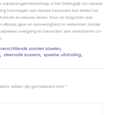
uw aquariumgemeenschap, is het belangrijk om nieuwe
tseling toevoegen van nieuwe bewoners kan leiden tot
bestaande en nieuwe vissen. Door ze langzaam aan
om elkaars geur en aanwezigheid te verkennen zonder
n soepelere overgang en bevordert een vreedzame co-
p.
verschillende soorten stoelen
,
k
,
sfeervolle kussens
,
speelse uitstraling
,
eiste velden zijn gemarkeerd met
*