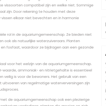
ke vissoorten compatibel zijn en welke niet. Sommige
sociaal zijn. Door rekening te houden met deze
 vissen elkaar niet bevechten en in harmonie
iële rol in de aquariumgemeenschap. Ze bieden niet
n ook als natuurlijke waterzuiveraars. Planten
at en fosfaat, waardoor ze bijdragen aan een gezonde
ciaal voor het welzijn van de aquariumgemeenschap.
-waarde, ammoniak- en nitrietgehalte is essentieel
 veilig is voor de bewoners. Het gebruik van een
t uitvoeren van regelmatige waterverversingen zijn
oudsproces.
e met de aquariumgemeenschap ook een plezierige
territorium verdedigen, planten die groeien en zich