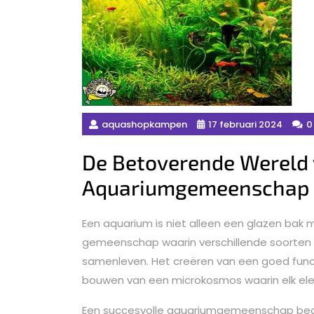
aquashopkampen
17 februari 2024
0
De Betoverende Wereld 
Aquariumgemeenschap
Een aquarium is niet alleen een glazen bak 
gemeenschap waarin verschillende soorten 
samenleven. Het creëren van een goed fun
bouwen van een microkosmos waarin elk elem
Een succesvolle aquariumgemeenschap begin