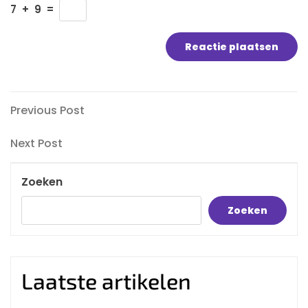
7
+
9
=
Bericht
Previous
Previous Post
Post
navigatie
Next
Next Post
Post
Zoeken
Zoeken
Laatste artikelen