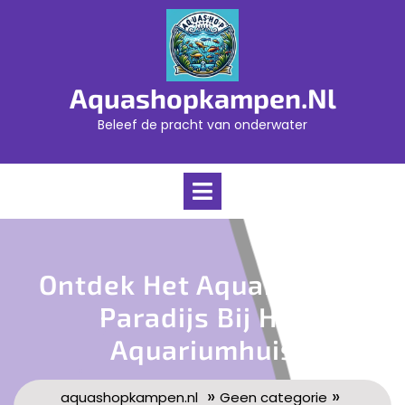
Skip
to
content
Aquashopkampen.nl
Beleef de pracht van onderwater
Open
Menu
Ontdek Het Aquaristisch
Paradijs Bij Het
Aquariumhuis
»
»
aquashopkampen.nl
Geen categorie