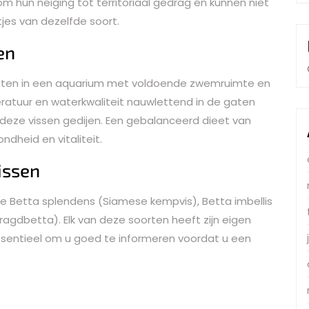
m hun neiging tot territoriaal gedrag en kunnen niet
es van dezelfde soort.
en
vesten in een aquarium met voldoende zwemruimte en
atuur en waterkwaliteit nauwlettend in de gaten
eze vissen gedijen. Een gebalanceerd dieet van
dheid en vitaliteit.
issen
 de Betta splendens (Siamese kempvis), Betta imbellis
gdbetta). Elk van deze soorten heeft zijn eigen
essentieel om u goed te informeren voordat u een