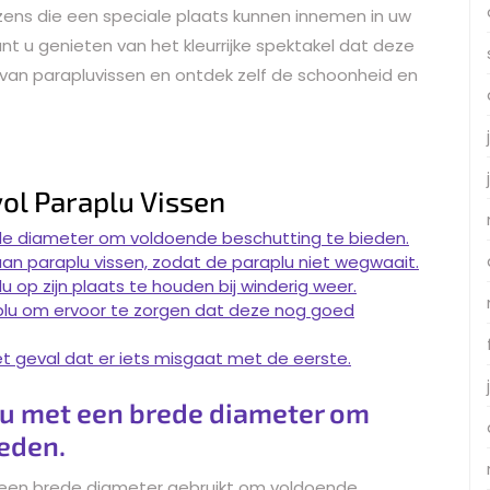
ezens die een speciale plaats kunnen innemen in uw
nt u genieten van het kleurrijke spektakel dat deze
d van parapluvissen en ontdek zelf de schoonheid en
ol Paraplu Vissen
de diameter om voldoende beschutting te bieden.
an paraplu vissen, zodat de paraplu niet wegwaait.
 op zijn plaats te houden bij winderig weer.
aplu om ervoor te zorgen dat deze nog goed
t geval dat er iets misgaat met de eerste.
lu met een brede diameter om
eden.
t een brede diameter gebruikt om voldoende