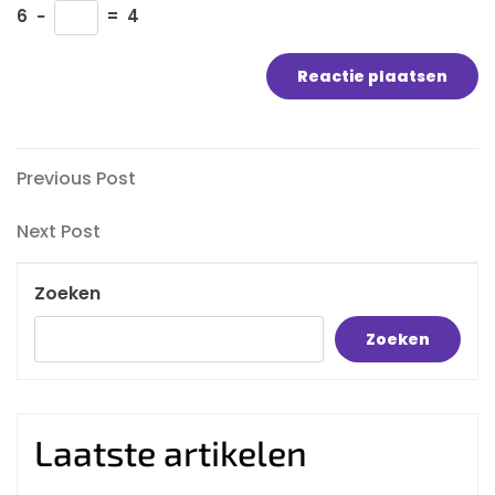
6
−
=
4
Bericht
Previous
Previous Post
Post
navigatie
Next
Next Post
Post
Zoeken
Zoeken
Laatste artikelen