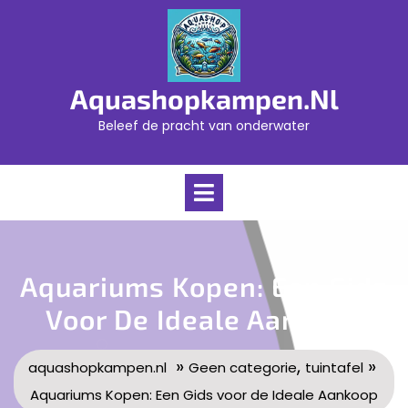
Skip
to
content
Aquashopkampen.nl
Beleef de pracht van onderwater
Open
Menu
Aquariums Kopen: Een Gids
Voor De Ideale Aankoop
»
,
»
aquashopkampen.nl
Geen categorie
tuintafel
Aquariums Kopen: Een Gids voor de Ideale Aankoop