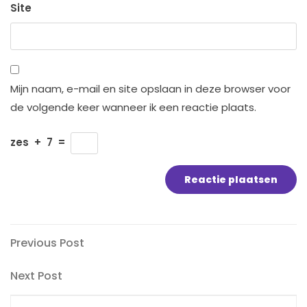
Site
Mijn naam, e-mail en site opslaan in deze browser voor
de volgende keer wanneer ik een reactie plaats.
zes
+
7
=
Bericht
Previous
Previous Post
Post
navigatie
Next
Next Post
Post