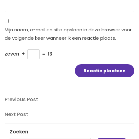
Mijn naam, e-mail en site opslaan in deze browser voor
de volgende keer wanneer ik een reactie plaats.
zeven
+
=
13
Bericht
Previous
Previous Post
Post
navigatie
Next
Next Post
Post
Zoeken