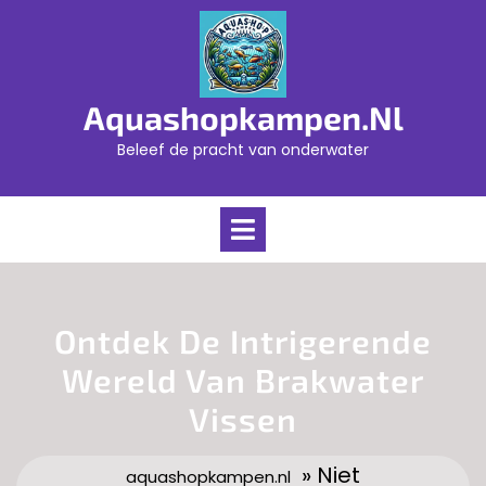
Skip
to
content
Aquashopkampen.nl
Beleef de pracht van onderwater
Open
Menu
Ontdek De Intrigerende
Wereld Van Brakwater
Vissen
» Niet
aquashopkampen.nl