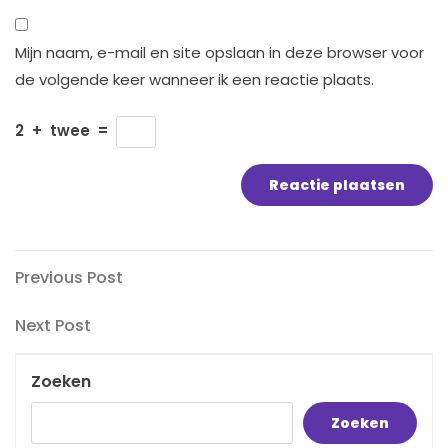
Mijn naam, e-mail en site opslaan in deze browser voor
de volgende keer wanneer ik een reactie plaats.
2
+
twee
=
Bericht
Previous
Previous Post
Post
navigatie
Next
Next Post
Post
Zoeken
Zoeken