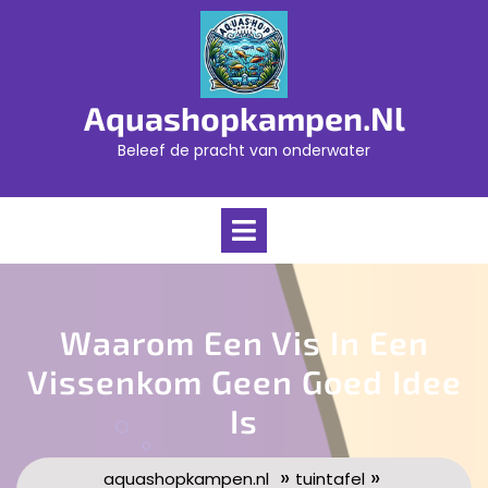
Skip
to
content
Aquashopkampen.nl
Beleef de pracht van onderwater
Open
Menu
Waarom Een Vis In Een
Vissenkom Geen Goed Idee
Is
»
»
aquashopkampen.nl
tuintafel