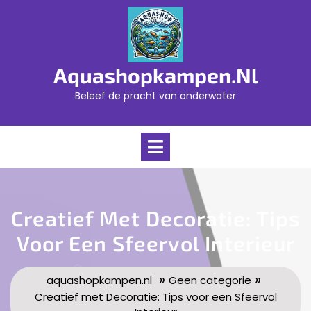
Skip
to
content
Aquashopkampen.nl
Beleef de pracht van onderwater
Open
Menu
Creatief Met Decoratie: Tips
Voor Een Sfeervol Interieur
»
»
aquashopkampen.nl
Geen categorie
Creatief met Decoratie: Tips voor een Sfeervol