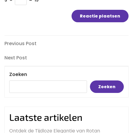
Bericht
Previous
Previous Post
Post
navigatie
Next
Next Post
Post
Zoeken
Zoeken
Laatste artikelen
Ontdek de Tijdloze Elegantie van Rotan