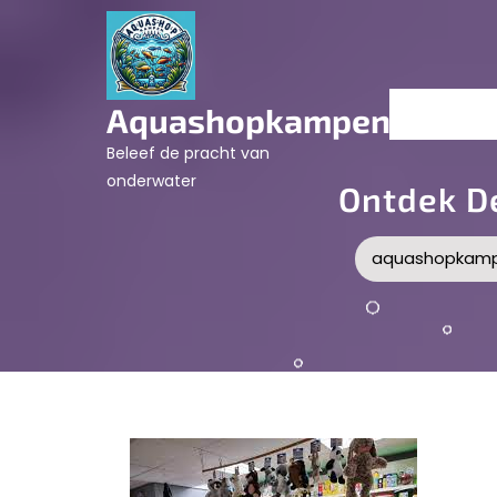
Skip
to
content
Aquashopkampen.nl
Beleef de pracht van
onderwater
Ontdek D
aquashopkamp