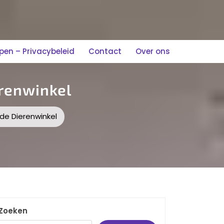
n – Privacybeleid
Contact
Over ons
renwinkel
de Dierenwinkel
Zoeken