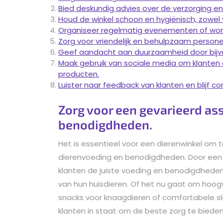
Bied deskundig advies over de verzorging en
Houd de winkel schoon en hygiënisch, zowel v
Organiseer regelmatig evenementen of wor
Zorg voor vriendelijk en behulpzaam persone
Geef aandacht aan duurzaamheid door bijvo
Maak gebruik van sociale media om klanten
producten.
Luister naar feedback van klanten en blijf co
Zorg voor een gevarieerd as
benodigdheden.
Het is essentieel voor een dierenwinkel om
dierenvoeding en benodigdheden. Door een 
klanten de juiste voeding en benodigdheden 
van hun huisdieren. Of het nu gaat om hoog
snacks voor knaagdieren of comfortabele sl
klanten in staat om de beste zorg te bieden