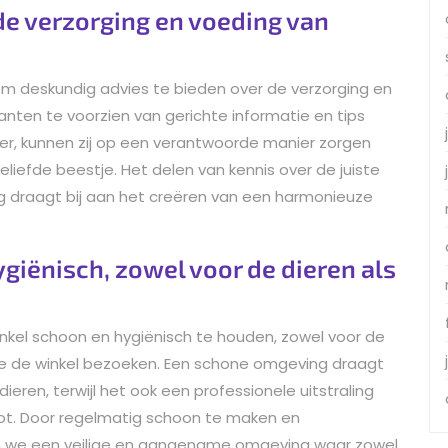
de verzorging en voeding van
 om deskundig advies te bieden over de verzorging en
lanten te voorzien van gerichte informatie en tips
ier, kunnen zij op een verantwoorde manier zorgen
liefde beestje. Het delen van kennis over de juiste
g draagt bij aan het creëren van een harmonieuze
giënisch, zowel voor de dieren als
inkel schoon en hygiënisch te houden, zowel voor de
n die de winkel bezoeken. Een schone omgeving draagt
ieren, terwijl het ook een professionele uitstraling
oot. Door regelmatig schoon te maken en
n we een veilige en aangename omgeving waar zowel