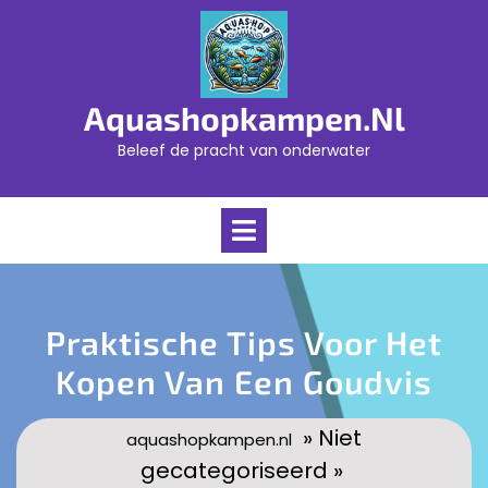
Skip
to
content
Aquashopkampen.nl
Beleef de pracht van onderwater
Open
Menu
Praktische Tips Voor Het
Kopen Van Een Goudvis
» Niet
aquashopkampen.nl
gecategoriseerd »