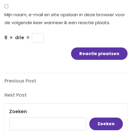
Mijn naam, e-mail en site opslaan in deze browser voor
de volgende keer wanneer ik een reactie plaats.
8
×
drie
=
Bericht
Previous
Previous Post
Post
navigatie
Next
Next Post
Post
Zoeken
Zoeken