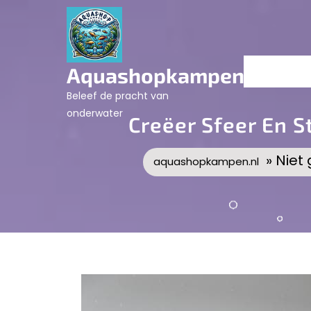
Skip
to
content
Aquashopkampen.nl
Beleef de pracht van
onderwater
Creëer Sfeer En S
» Niet
aquashopkampen.nl