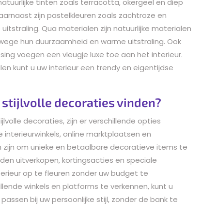
tuurlijke tinten zoals terracotta, okergeel en diep
aarnaast zijn pastelkleuren zoals zachtroze en
itstraling. Qua materialen zijn natuurlijke materialen
nwege hun duurzaamheid en warme uitstraling. Ook
ing voegen een vleugje luxe toe aan het interieur.
en kunt u uw interieur een trendy en eigentijdse
stijlvolle decoraties vinden?
lvolle decoraties, zijn er verschillende opties
e interieurwinkels, online marktplaatsen en
ijn om unieke en betaalbare decoratieve items te
den uitverkopen, kortingsacties en speciale
erieur op te fleuren zonder uw budget te
hillende winkels en platforms te verkennen, kunt u
assen bij uw persoonlijke stijl, zonder de bank te