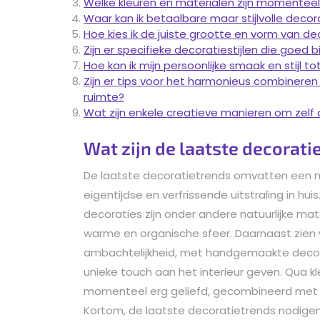
Welke kleuren en materialen zijn momenteel
Waar kan ik betaalbare maar stijlvolle decor
Hoe kies ik de juiste grootte en vorm van de
Zijn er specifieke decoratiestijlen die goed b
Hoe kan ik mijn persoonlijke smaak en stijl to
Zijn er tips voor het harmonieus combinere
ruimte?
Wat zijn enkele creatieve manieren om zelf
Wat zijn de laatste decorati
De laatste decoratietrends omvatten een mi
eigentijdse en verfrissende uitstraling in hu
decoraties zijn onder andere natuurlijke ma
warme en organische sfeer. Daarnaast zien
ambachtelijkheid, met handgemaakte decor
unieke touch aan het interieur geven. Qua k
momenteel erg geliefd, gecombineerd met g
Kortom, de laatste decoratietrends nodigen u