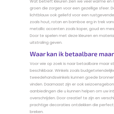
Wat betreft kleuren zien we veel warme en na
groen die zorgen voor een gezellige sfeer. D
lichtblauw ook geliefd voor een rustgevende u
zoals hout, rotan en bamboe erg in trek va
metallic accenten zoals koper, goud en mess
Door te spelen met deze kleuren en material
uitstraling geven.
Waar kan ik betaalbare maar 
Voor wie op zoek is naar betaalbare maar stij
beschikbaar. Winkels zoals budgetvriendelijk
tweedehandswinkels kunnen goede bronnen z
vinden. Daarnaast zijn er ook seizoensgebon
aanbiedingen die u kunnen helpen om uw int
overschrijden. Door creatief te zijn en versc
prachtige decoraties ontdekken die perfect p
breken.