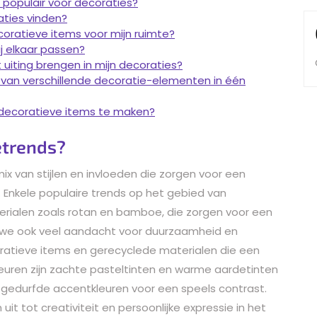
 populair voor decoraties?
aties vinden?
coratieve items voor mijn ruimte?
ij elkaar passen?
t uiting brengen in mijn decoraties?
n van verschillende decoratie-elementen in één
 decoratieve items te maken?
etrends?
x van stijlen en invloeden die zorgen voor een
is. Enkele populaire trends op het gebied van
terialen zoals rotan en bamboe, die zorgen voor een
 we ook veel aandacht voor duurzaamheid en
atieve items en gerecyclede materialen die een
leuren zijn zachte pasteltinten en warme aardetinten
edurfde accentkleuren voor een speels contrast.
it tot creativiteit en persoonlijke expressie in het